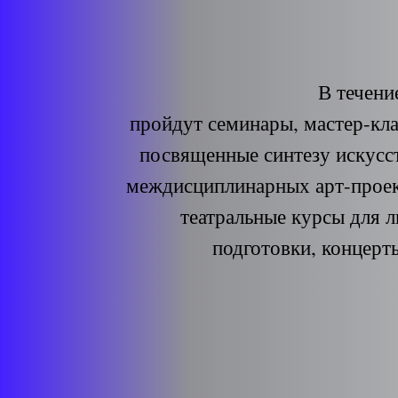
В течени
пройдут семинары, мастер-кла
посвященные синтезу искусс
междисциплинарных арт-проек
театральные курсы для 
подготовки, концерты