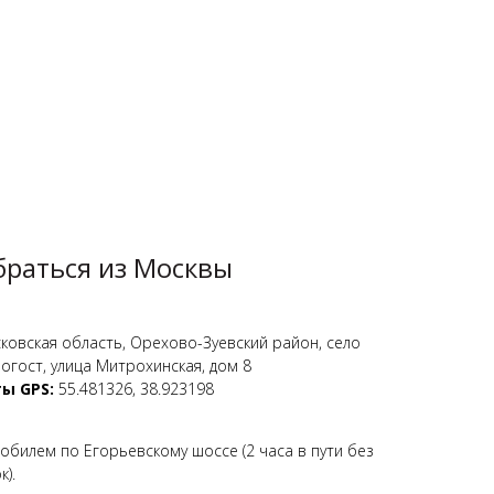
браться из Москвы
овская область, Орехово-Зуевский район, село
огост, улица Митрохинская, дом 8
ы GPS:
55.481326, 38.923198
мобилем
по Егорьевскому шоссе (2 часа в пути без
).