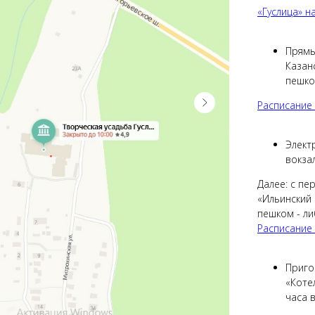
«Гуслица» н
Прямы
Казанс
пешко
Расписание 
Элект
вокзал
Далее: с пе
«Ильинский 
пешком - ли
Распи
сание
Приг
«Коте
часа в