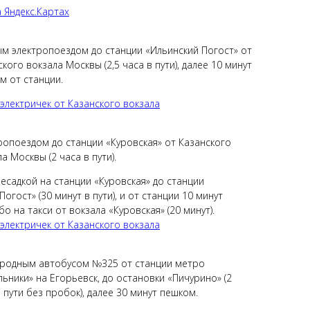
а Яндекс.Картах
м электропоездом
до станции «Ильинский Погост» от
кого вокзала Москвы (2,5 часа в пути), далее 10 минут
м от станции.
электричек от Казанского вокзала
ропоездом
до станции «Куровская» от Казанского
а Москвы (2 часа в пути).
ресадкой на станции «Куровская» до станции
Погост» (30 минут в пути), и от станции 10 минут
бо на такси от вокзала «Куровская» (20 минут).
 электрич
ек от Казанского вокзала
ородным
автобусом
№325 от станции метро
льники» на Егорьевск, до остановки «Пичурино» (2
 пути без пробок), далее 30 минут пешком.