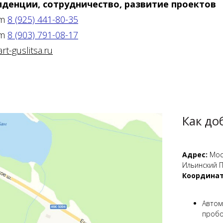
иденции, сотрудничество, развитие проектов
am
8 (925) 441-80-35
am
8 (903) 791-08-17
t-guslitsa.ru
Как до
Адрес:
Моск
Ильинский П
Координат
Авто
пробок