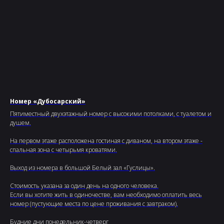
Номер «Дубосарский»
Пятиместный двухэтажный номер с высокими потолками, с туалетом и
душем.
На первом этаже расположена гостиная с диваном, на втором этаже -
спальная зона с четырьмя кроватями.
Выход из номера в большой Белый зал «Гуслицы».
Стоимость указана за один день на одного человека.
Если вы хотите жить в одиночестве, вам необходимо оплатить весь
номер (пустующие места по цене проживания с завтраком).
Будние дни понедельник-четверг