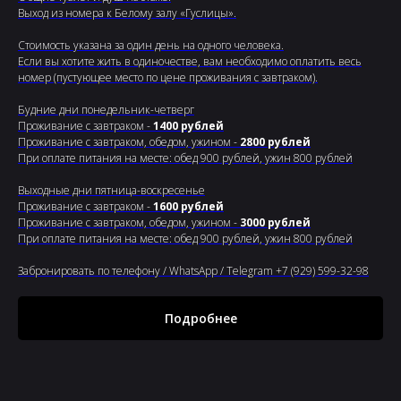
Выход из номера к Белому залу «Гуслицы».
Стоимость указана за один день на одного человека.
Если вы хотите жить в одиночестве, вам необходимо оплатить весь
номер (пустующее место по цене проживания с завтраком).
Будние дни понедельник-четверг
Проживание с завтраком -
1400 рублей
Проживание с завтраком, обедом, ужином -
2800 рублей
При оплате питания на месте: обед 900 рублей, ужин 800 рублей
Выходные дни пятница-воскресенье
Проживание с завтраком -
1600 рублей
Проживание с завтраком, обедом, ужином -
3000 рублей
При оплате питания на месте: обед 900 рублей, ужин 800 рублей
Забронировать по телефону / WhatsApp / Telegram +7 (929) 599-32-98
Подробнее