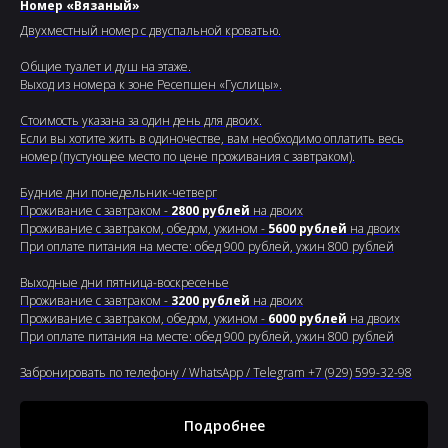
Номер «Вязаный»
Двухместный номер с двуспальной кроватью.
Общие туалет и душ на этаже.
Выход из номера к зоне Ресепшен «Гуслицы».
Стоимость указана за один день для двоих.
Если вы хотите жить в одиночестве, вам необходимо оплатить весь
номер (пустующее место по цене проживания с завтраком).
Будние дни понедельник-четверг
Проживание с завтраком -
2800 рублей
на двоих
Проживание с завтраком, обедом, ужином -
5600 рублей
на двоих
При оплате питания на месте: обед 900 рублей, ужин 800 рублей
Выходные дни пятница-воскресенье
Проживание с завтраком -
3200 рублей
на двоих
Проживание с завтраком, обедом, ужином -
6000 рублей
на двоих
При оплате питания на месте: обед 900 рублей, ужин 800 рублей
Забронировать по телефону / WhatsApp / Telegram +7 (929) 599-32-98
Подробнее