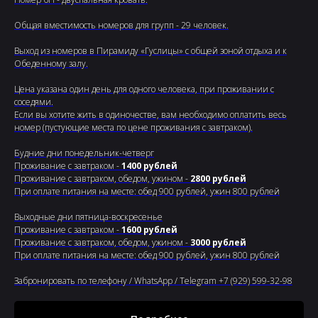
Общая вместимость номеров для групп - 29 человек.
Выход из номеров в Пирамиду «Гуслицы» с общей зоной отдыха и к
Обеденному залу.
Цена указана один день для одного человека, при проживании с
соседями.
Если вы хотите жить в одиночестве, вам необходимо оплатить весь
номер (пустующие места по цене проживания с завтраком).
Будние дни понедельник-четверг
Проживание с завтраком -
1400 рублей
Проживание с завтраком, обедом, ужином -
2800 рублей
При оплате питания на месте: обед 900 рублей, ужин 800 рублей
Выходные дни пятница-воскресенье
Проживание с завтраком -
1600 рублей
Проживание с завтраком, обедом, ужином -
3000 рублей
При оплате питания на месте: обед 900 рублей, ужин 800 рублей
Забронировать по телефону / WhatsApp / Telegram +7 (929) 599-32-98