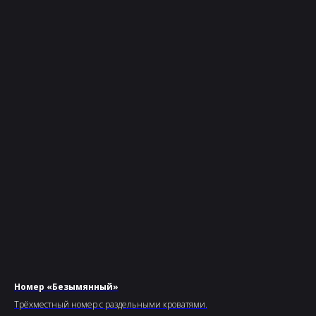
Номер «Безымянный»
Трёхместный номер с раздельными кроватями.