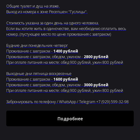
Общие туалет и душ на этаже.
Выход из номера к зоне Ресепшен "Гуслицы".
Стоимость указана за один день на одного человека.
Если вы хотите жить в одиночестве, вам необходимо оплатить весь
номер. (пустующее место по цене проживания с завтраком)
Будние дни понедельник-четверг
Проживание с завтраком -
1400 рублей
Проживание с завтраком, обедом, ужином -
2800 рублей
При оплате питания на месте: обед 900 рублей, ужин 800 рублей
Выходные дни пятница-воскресенье
Проживание с завтраком -
1600 рублей
Проживание с завтраком, обедом, ужином -
3000 рублей
При оплате питания на месте: обед 900 рублей, ужин 800 рублей
Забронировать по телефону / WhatsApp / Telegram +7 (929) 599-32-98
Подробнее