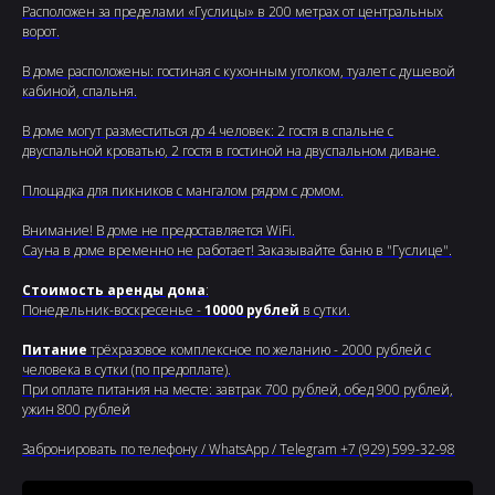
Расположен за пределами «Гуслицы» в 200 метрах от центральных
ворот.
В доме расположены: гостиная с кухонным уголком, туалет с душевой
кабиной, спальня.
В доме могут разместиться до 4 человек: 2 гостя в спальне с
двуспальной кроватью, 2 гостя в гостиной на двуспальном диване.
Площадка для пикников с мангалом рядом с домом.
Внимание! В доме не предоставляется WiFi.
Сауна в доме временно не работает! Заказывайте баню в "Гуслице".
Стоимость аренды дома
:
Понедельник-воскресенье -
10000 рублей
в сутки.
Питание
трёхразовое комплексное по желанию - 2000 рублей с
человека в сутки (по предоплате).
При оплате питания на месте: завтрак 700 рублей, обед 900 рублей,
ужин 800 рублей
Забронировать по телефону / WhatsApp / Telegram +7 (929) 599-32-98