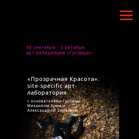
30 сентября - 5 октября
арт-резиденция «Гуслица»
«Прозрачная Красота»:
site-specific арт-
лаборатория
с основателями Гуслицы -
Михаилом Хумм и
Александрой Зарахани