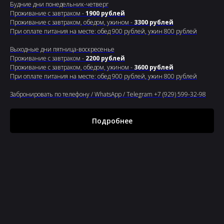
Будние дни понедельник-четверг
Проживание с завтраком -
1900 рублей
Проживание с завтраком, обедом, ужином -
3300 рублей
При оплате питания на месте: обед 900 рублей, ужин 800 рублей
Выходные дни пятница-воскресенье
Проживание с завтраком -
2200 рублей
Проживание с завтраком, обедом, ужином -
3600 рублей
При оплате питания на месте: обед 900 рублей, ужин 800 рублей
Забронировать по телефону / WhatsApp / Telegram +7 (929) 599-32-98
Подробнее