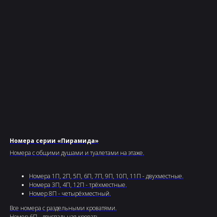
Номера серии «Пирамида»
Номера с общими душами и туалетами на этаже.
Номера 1П, 2П, 5П, 6П, 7П, 9П, 10П, 11П - двухместные.
Номера 3П, 4П, 12П - трёхместные.
Номер 8П - четырёхместный.
Все номера с раздельными кроватями.
Номер 6П - двуспальная кровать.