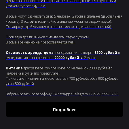
В доме расположены: изолированная спальня, гостиная с кухонным
уголком, туалет с душем.
В доме могут разместиться до 5 человек: 2 гостя в спальне (двуспальная
кровать), 3 гостей в гостиной (с спальные места на втором ярусе).
По запросу - до 6 человек (спальное место на диване в гостиной).
Площадка для пикников с мангалом рядом с домом.
В доме временно не предоставляется WiFi.
Стоимость аренды дома
: понедельник-четверг -
8500 рублей
в
сутки, пятница-воскресенье -
20000 рублей
за 2 суток.
Питание
трёхразовое комплексное по желанию - 2000 рублей с
человека в сутки (по предоплате).
При оплате питания на месте: завтрак 700 рублей, обед 900 рублей,
ужин 800 рублей
Забронировать по телефону / WhatsApp / Telegram +7 (929) 599-32-98
Подробнее