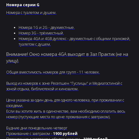
Номера серии G
Номера с туалетом и душем.
Номера 1G и 2G - двухместные.
Номер 3G - трёхместный.
Номера 4GA и 4GB дуплекс - двухместные с общими прихожей,
туалетом с душем.
Внимание! Окно номера 4GA выходит в Зал Практик (не на
улицу).
Общая вместимость номеров для групп - 11 человек.
Выход из номеров к зоне Ресепшен "Гуслицы" и Медиагостиной с
зоной отдыха, библиотекой и кинозалом.
Цена указана за один день для одного человека, при проживании с
соседями.
Если вы хотите жить в одиночестве, вам необходимо оплатить весь
номер (пустующие места по цене проживания с завтраком).
Будние дни понедельник-четверг
Проживание с завтраком -
1900 рублей