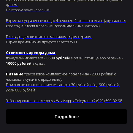
душем.
На втором этаже - спальня.
В доме могут разместиться до 4 человек: 2 гостя в спальне (двуспальная
кровать) и 2 гостя в спальне (дополнительные матрасы).
Площадка для пикников с мангалом рядом с домом.
В доме временно не предоставляется WiFi.
Стоимость аренды дома
:
понедельник-четверг -
8500 рублей
в сутки, пятница-воскресенье -
10000 рублей
в сутки.
Питание
трёхразовое комплексное по желанию - 2000 рублей с
человека в сутки (по предоплате).
При оплате питания на месте: завтрак 70 рублей, обед 900 рублей,
ужин 800 рублей
Забронировать по телефону / WhatsApp / Telegram +7 (929) 599-32-98
Подробнее