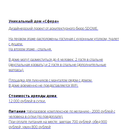
Уникальный дом «Сфера»
Дизайнерский проект от архитектурного бюро SDOME.
На первом этаже расположены гостиная с кухонным уголком, туалет
с душем.
На втором этаже - спальня.
В доме могут разместиться до 4 человек: 2 гостя в спальне
(двуспальная кровать) и 2 гостя в спальне (дополнительные
матрасы).
Площадка для пикников с мангалом рядом с домом.
В доме временно не предоставляется WiFi.
Стоимость аренды дома
:
12 000 рублей в сутки.
Питание
трёхразовое комплексное по желанию - 2000 рублей с
человека в сутки (по предоплате).
При оплате питания на месте: завтрак 700 рублей, обед 900
рублей, ужин 800 рублей