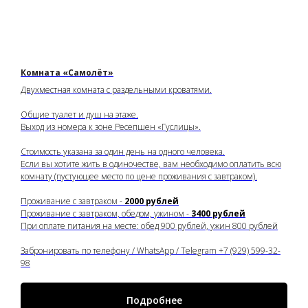
Комната «Самолёт»
Двухместная комната с раздельными кроватями.
Общие туалет и душ на этаже.
Выход из номера к зоне Ресепшен «Гуслицы».
Стоимость указана за один день на одного человека.
Если вы хотите жить в одиночестве, вам необходимо оплатить всю
комнату (пустующее место по цене проживания с завтраком).
Проживание с завтраком -
2000 рублей
Проживание с завтраком, обедом, ужином -
3400 рублей
При оплате питания на месте: обед 900 рублей, ужин 800 рублей
Забронировать по телефону / WhatsApp / Telegram +7 (929) 599-32-
98
Подробнее