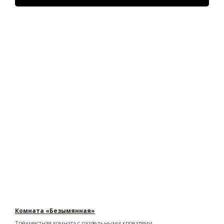
Комната «Безымянная»
Трёхместная комната с раздельными кроватями.