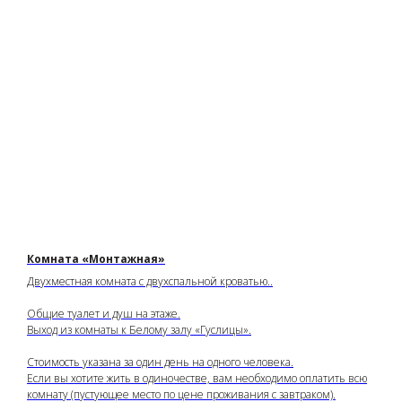
Комната «Монтажная»
Двухместная комната с двухспальной кроватью..
Общие туалет и душ на этаже.
Выход из комнаты к Белому залу «Гуслицы».
Стоимость указана за один день на одного человека.
Если вы хотите жить в одиночестве, вам необходимо оплатить всю
комнату (пустующее место по цене проживания с завтраком).