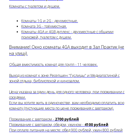
Комнаты с туалетом и душем.
Комнаты 1G и 2G - двухместные.
Комната 3G - трёхместная.
Комнаты 4GA и 4GB дуплекс - двухместные с общими
прихожей, туалетом с душем.
Внимание! Окно комнаты 4GA выходит в Зал Практик (не
на улицу).
Общая вместимость комнат для групп - 11 человек.
Выход из комнат к зоне Ресепшен "Гуслицы" и Медиагостиной с
зоной отдыха, библиотекой и кинозалом.
Цена указана за один день для одного человека, при проживании с
соседями.
Если вы хотите жить в одиночестве, вам необходимо оплатить всю
комнату (пустующие места по цене проживания с завтраком).
Проживание с завтраком -
2700 рублей
Проживание с завтраком, обедом, ужином -
4100 рублей
При оплате питания на месте: обед 900 рублей, ужин 800 рублей