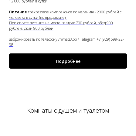
12 000 рублей в сутки.
Питание
трёхразовое комплексное по желанию - 2000 рублей с
человека в сутки (по предоплате).
При оплате питания на месте: завтрак 700 рублей, обед 900
рублей, ужин 800 рублей
Забронировать по телефону / WhatsApp / Telegram +7 (929) 599-32-
98
Подробнее
Комнаты с душем и туалетом