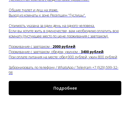
Общие туалет и душ на этаже.
Выход из комнаты к зоне Ресепшен "Гуслицы".
Стоимость указана за один день на одного человека.
Если вы хотите жить в одиночестве, вам необходимо оплатить всю
комнату (пустующее место по цене проживания с завтраком).
Проживание с завтраком -
2000 рублей
Проживание с завтраком, обедом, ужином -
3400 рублей
При оплате питания на месте: обед 900 рублей, ужин 800 рублей
Забронировать по телефону / WhatsApp / Telegram +7 (929) 599-32-
98
Подробнее