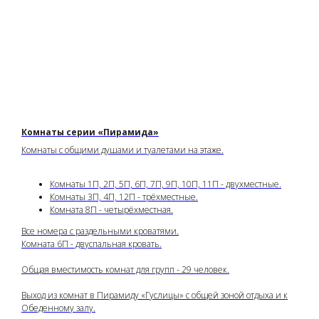
Комнаты серии «Пирамида»
Комнаты с общими душами и туалетами на этаже.
Комнаты 1П, 2П, 5П, 6П, 7П, 9П, 10П, 11П - двухместные.
Комнаты 3П, 4П, 12П - трёхместные.
Комната 8П - четырёхместная.
Все номера с раздельными кроватями.
Комната 6П - двуспальная кровать.
Общая вместимость комнат для групп - 29 человек.
Выход из комнат в Пирамиду «Гуслицы» с общей зоной отдыха и к
Обеденному залу.