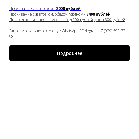
Проживание с завтраком -
2000 рублей
Проживание с завтраком, обедом, ужином -
3400 рублей
При оплате питания на месте: обед 900 рублей, ужин 800 рублей
Забронировать по телефону / WhatsApp / Telegram +7 (929) 599-32-
98
Подробнее