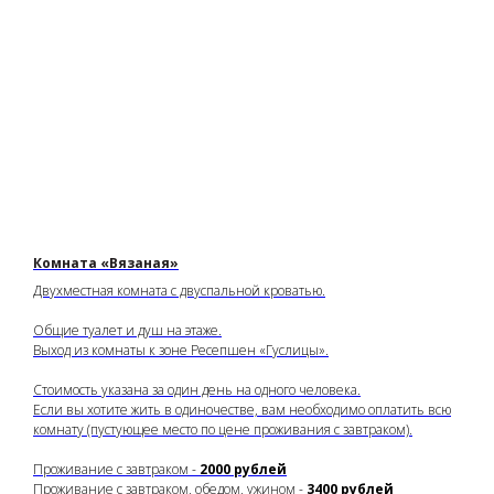
Комната «Вязаная»
Двухместная комната с двуспальной кроватью.
Общие туалет и душ на этаже.
Выход из комнаты к зоне Ресепшен «Гуслицы».
Стоимость указана за один день на одного человека.
Если вы хотите жить в одиночестве, вам необходимо оплатить всю
комнату (пустующее место по цене проживания с завтраком).
Проживание с завтраком -
2000 рублей
Проживание с завтраком, обедом, ужином -
3400 рублей