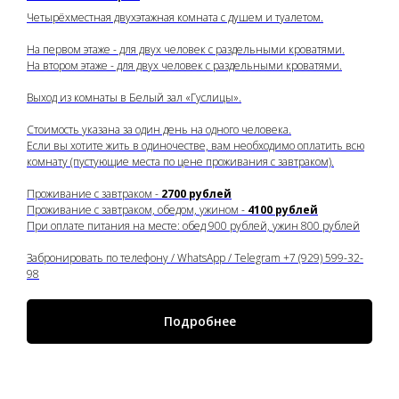
Четырёхместная двухэтажная комната с душем и туалетом.
На первом этаже - для двух человек с раздельными кроватями.
На втором этаже - для двух человек с раздельными кроватями.
Выход из комнаты в Белый зал «Гуслицы».
Стоимость указана за один день на одного человека.
Если вы хотите жить в одиночестве, вам необходимо оплатить всю
комнату (пустующие места по цене проживания с завтраком).
Проживание с завтраком -
2700 рублей
Проживание с завтраком, обедом, ужином -
4100 рублей
При оплате питания на месте: обед 900 рублей, ужин 800 рублей
Забронировать по телефону / WhatsApp / Telegram +7 (929) 599-32-
98
Подробнее