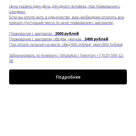
Цена указана один день для одного человека, при проживании с
соседями.
Если вы хотите жить в одиночестве, вам необходимо оплатить всю
комнату (пустующие места по цене проживания с завтраком).
Проживание с завтраком -
2000 рублей
Проживание с завтраком, обедом, ужином -
3400 рублей
При оплате питания на месте: обед 900 рублей, ужин 800 рублей
Забронировать по телефону / WhatsApp / Telegram +7 (929) 599-32-
98
Подробнее