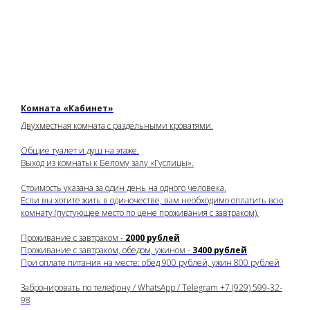
Комната «Кабинет»
Двухместная комната с раздельными кроватями.
Общие туалет и душ на этаже.
Выход из комнаты к Белому залу «Гуслицы».
Стоимость указана за один день на одного человека.
Если вы хотите жить в одиночестве, вам необходимо оплатить всю
комнату (пустующее место по цене проживания с завтраком).
Проживание с завтраком -
2000 рублей
Проживание с завтраком, обедом, ужином -
3400 рублей
При оплате питания на месте: обед 900 рублей, ужин 800 рублей
Забронировать по телефону / WhatsApp / Telegram +7 (929) 599-32-
98