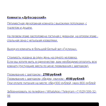
Комната «Дубосарский»
Пятиместная двухэтажная комната с высокими потолками, с
туалетом и душем.
На первом этаже расположена гостиная с диваном, на втором этаже -
спальная зона с четырьмя кроватями.
Выход из комнаты в большой Белый зал «Гуслицы».
Стоимость указана за один день на одного человека.
Если вы хотите жить в одиночестве, вам необходимо оплатить всю
комнату (пустующие места по цене проживания с завтраком).
Проживание с завтраком -
2700 рублей
Проживание с завтраком, обедом, ужином -
4100 рублей
При оплате питания на месте: обед 900 рублей, ужин 800 рублей
Забронировать по телефону / WhatsApp / Telegram +7 (929) 599-32-
98