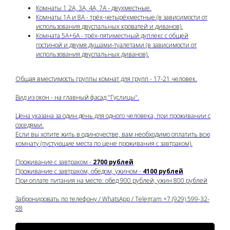
Комнаты 1 2А, 3А, 4А, 7А - двухместные.
Комнаты 1А и 8А - трёх-четырёхместные (в зависимости от
использования двуспальных кроватей и диванов).
Комната 5A+6А - трёх-пятиместный дуплекс с общей
гостиной и двумя душами-туалетами (в зависимости от
использования двуспальных диванов).
Общая вместимость группы комнат для групп - 17-21 человек.
Вид из окон - на главный фасад "Гуслицы".
Цена указана за один день для одного человека, при проживании с
соседями.
Если вы хотите жить в одиночестве, вам необходимо оплатить всю
комнату (пустующие места по цене проживания с завтраком).
Проживание с завтраком -
2700 рублей
Проживание с завтраком, обедом, ужином -
4100 рублей
При оплате питания на месте: обед 900 рублей, ужин 800 рублей
Забронировать по телефону / WhatsApp / Telegram +7 (929) 599-32-
98