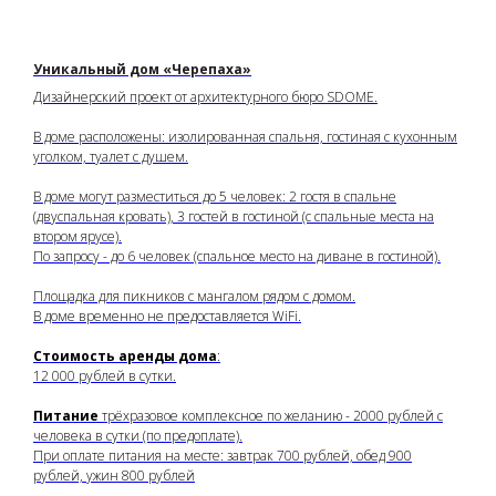
Уникальный дом «Черепаха»
Дизайнерский проект от архитектурного бюро SDOME.
В доме расположены: изолированная спальня, гостиная с кухонным
уголком, туалет с душем.
В доме могут разместиться до 5 человек: 2 гостя в спальне
(двуспальная кровать), 3 гостей в гостиной (с спальные места на
втором ярусе).
По запросу - до 6 человек (спальное место на диване в гостиной).
Площадка для пикников с мангалом рядом с домом.
В доме временно не предоставляется WiFi.
Стоимость аренды дома
:
12 000 рублей в сутки.
Питание
трёхразовое комплексное по желанию - 2000 рублей с
человека в сутки (по предоплате).
При оплате питания на месте: завтрак 700 рублей, обед 900
рублей, ужин 800 рублей