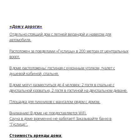
«Дом у дороги»
Отдельно стоящий дом с летней верандой и навесом для
автомобиля.
Расположен за пределами «Гуслицы» в 200 метрах от центральных
ворот.
В доме расположены: гостиная с кухонным уголком, туалет с
душевой кабиной, спальня.
В доме могут разместиться до 4 человек: 2 гостя в спальне с
двуспальной кроватью, 2 гостя в гостиной на двуспальном диване.
Площадка для пикников с мангалом рядом с домом.
Внимание! В доме не предоставляется WiFi.
Сауна в доме временно не работает! Заказывайте баню в
"Гуслице".
Стоимость аренды дома
: