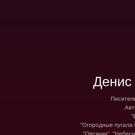
Денис
Писатель
Авт
"
"Огородные пугала 
"Овсянки", "Небес